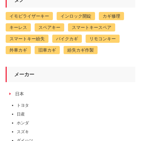
イモビライザーキー
インロック開錠
カギ修理
キーレス
スペアキー
スマートキースペア
スマートキー紛失
バイクカギ
リモコンキー
外車カギ
旧車カギ
紛失カギ作製
メーカー
日本
トヨタ
日産
ホンダ
スズキ
ダイハツ