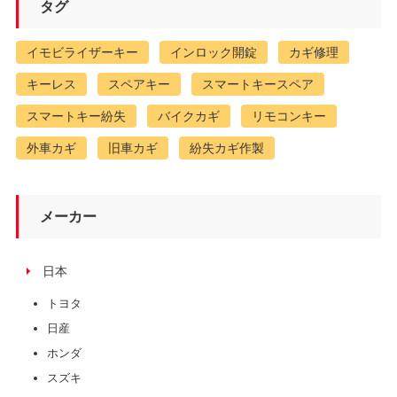
タグ
イモビライザーキー
インロック開錠
カギ修理
キーレス
スペアキー
スマートキースペア
スマートキー紛失
バイクカギ
リモコンキー
外車カギ
旧車カギ
紛失カギ作製
メーカー
日本
トヨタ
日産
ホンダ
スズキ