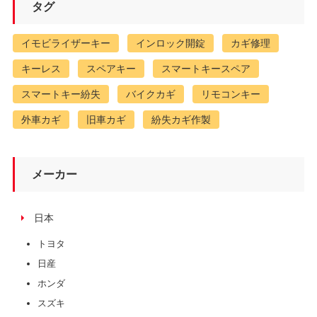
タグ
イモビライザーキー
インロック開錠
カギ修理
キーレス
スペアキー
スマートキースペア
スマートキー紛失
バイクカギ
リモコンキー
外車カギ
旧車カギ
紛失カギ作製
メーカー
日本
トヨタ
日産
ホンダ
スズキ