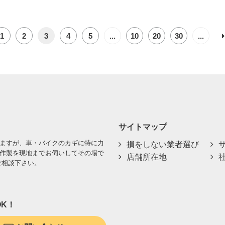
1
2
3
4
5
...
10
20
30
...
サイトマップ
ますが、車・バイクのカギに特に力
損をしない業者選び
作製を現地までお伺いしてその場で
店舗所在地
ご相談下さい。
K！