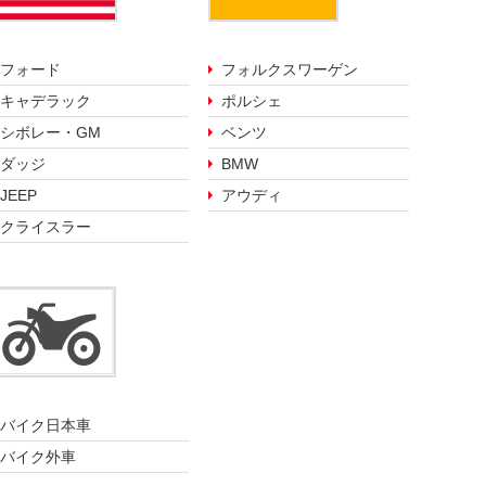
フォード
フォルクスワーゲン
キャデラック
ポルシェ
シボレー・GM
ベンツ
ダッジ
BMW
JEEP
アウディ
クライスラー
バイク日本車
バイク外車